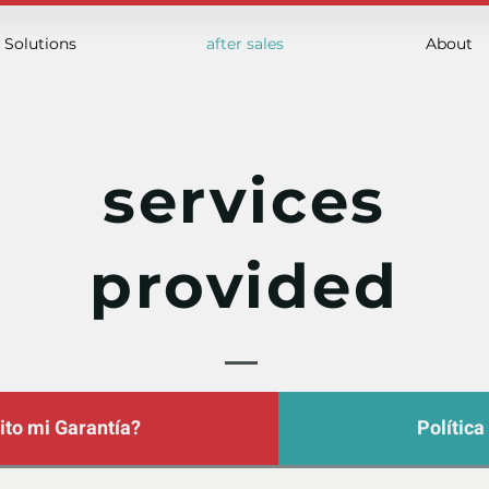
Solutions
after sales
About
services
provided
ito mi Garantía?
Política