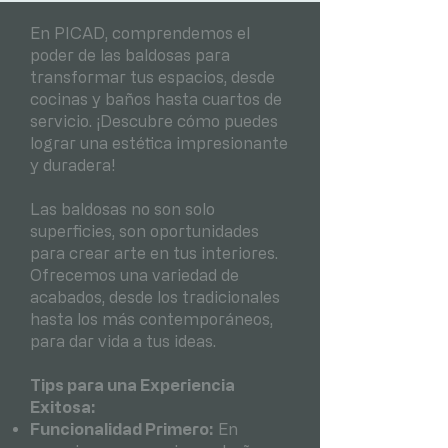
En PICAD, comprendemos el
poder de las baldosas para
transformar tus espacios, desde
cocinas y baños hasta cuartos de
servicio. ¡Descubre cómo puedes
lograr una estética impresionante
y duradera!
Las baldosas no son solo
superficies, son oportunidades
para crear arte en tus interiores.
Ofrecemos una variedad de
acabados, desde los tradicionales
hasta los más contemporáneos,
para dar vida a tus ideas.
Tips para una Experiencia
Exitosa:
Funcionalidad Primero:
En