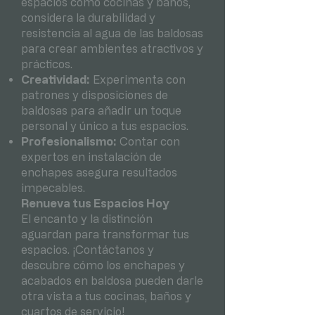
espacios como cocinas y baños,
considera la durabilidad y
resistencia al agua de las baldosas
para crear ambientes atractivos y
prácticos.
Creatividad:
Experimenta con
patrones y disposiciones de
baldosas para añadir un toque
personal y único a tus espacios.
Profesionalismo:
Contar con
expertos en instalación de
enchapes asegura resultados
impecables.
Renueva tus Espacios Hoy
El encanto y la distinción
aguardan para transformar tus
espacios. ¡Contáctanos y
descubre cómo los enchapes y
acabados en baldosa pueden darle
otra vista a tus cocinas, baños y
cuartos de servicio!