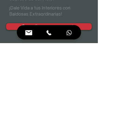
¡Dale Vida a tus Interiores con
Baldosas Extraordinarias!
Consultar con un experto
< Item anterior
Próximo Item >
Los derechos de las imágenes usadas en esta
sección se atribuyen a Freepik
©
Volver al inicio
Únete a Nuestro Equipo 🚀
Municipios de operación:
Bogotá D.C. (Principal)
Cundinamarca