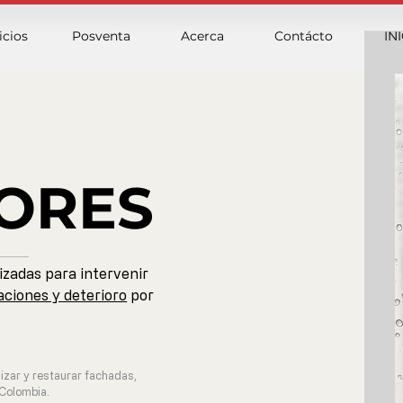
icios
Posventa
Acerca
Contácto
IN
IORES
izadas para intervenir
aciones y deterioro
por
izar y restaurar fachadas,
 Colombia.