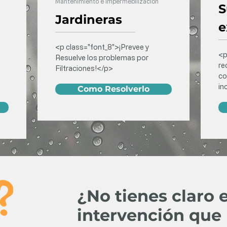
Mantenimiento e Impermebilización
S
Jardineras
e
<p class="font_8">¡Prevee y
<p
Resuelve los problemas por
re
Filtraciones!</p>
co
in
Como Resolverlo
¿No tienes claro e
intervención que