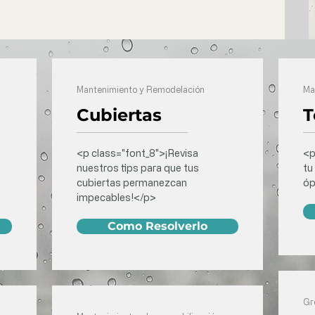
Mantenimiento y Remodelación
Ma
Cubiertas
T
<p class="font_8">¡Revisa
<p
nuestros tips para que tus
tu
cubiertas permanezcan
óp
impecables!</p>
Como Resolverlo
Gr