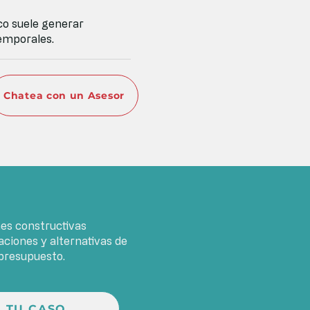
ico suele generar
emporales.
Chatea con un Asesor
es constructivas
iones y alternativas de
 presupuesto.
 TU CASO