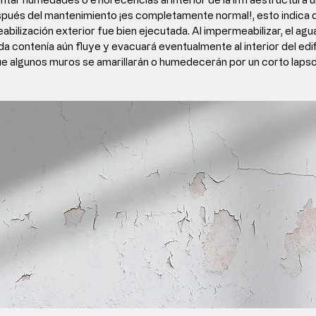
pués del mantenimiento
 ¡es completamente normal!, esto indica q
bilización exterior fue bien ejecutada.
 Al impermeabilizar, el agu
da contenía aún fluye y evacuará eventualmente al interior del edifi
ue algunos muros se amarillarán o humedecerán por un corto lapso