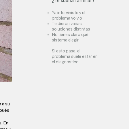
¿Te suena familiar?
Ya interviniste y el
problema volvió
Te dieron varias
soluciones distintas
No tienes claro qué
sistema elegir
Si esto pasa, el
problema suele estar en
el diagnóstico.
 a su 
pués 
. En 