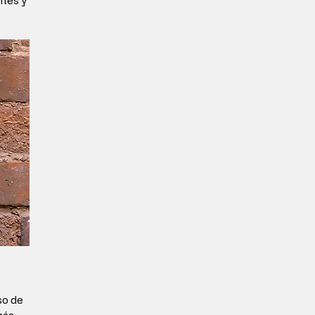
tes y 
so de 