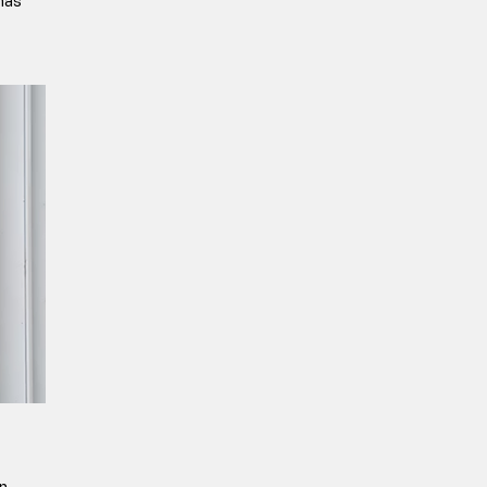
más 
 
n 