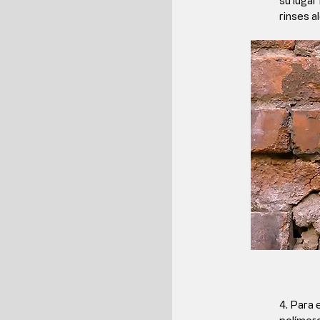
su luga
rinses a
4. 
Para 