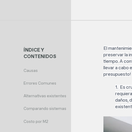
El mantenimie
ÍNDICE Y
preservar la in
CONTENIDOS
tiempo. A con
llevar a cabo
Causas
presupuesto!
Errores Comunes
1.  Es cr
requiera
Alternativas existentes
daños, d
existent
Comparando sistemas
Costo por M2