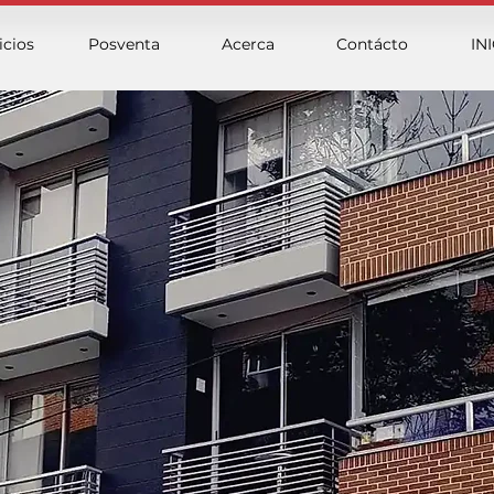
icios
Posventa
Acerca
Contácto
IN