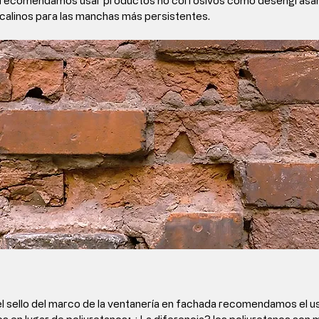
r recomendamos 
usar productos no corrosivos como desengrasan
lcalino
s para las manchas más persistentes.
el sello del marco de la ventanería en fachada recomendamos el
 u