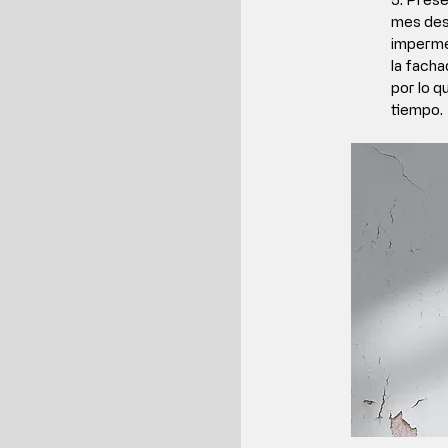
mes des
impermea
la facha
por lo q
tiempo.