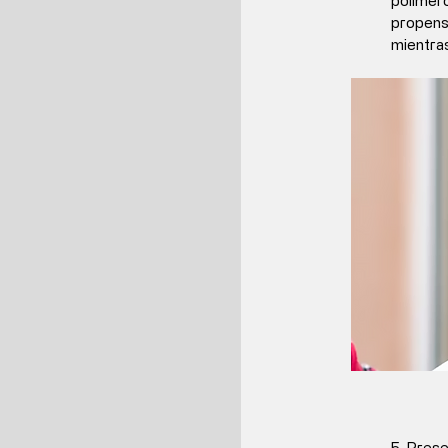
polímero
propenso
mientras
5. 
Presen