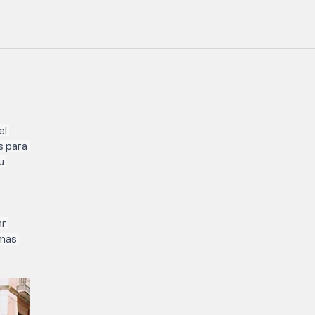
l 
 para 
u 
r 
mas 