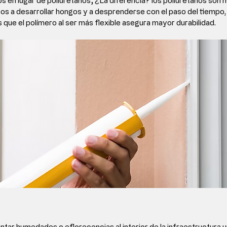
s en lugar de poliuretanos
; ¿La diferencia? los poliuretanos son 
s a desarrollar hongos y a desprenderse con el paso del tiempo,
 que el polímero al ser más flexible 
asegura mayor durabilidad.
tar humedades o eflorecencias al interior de la infraestructura u