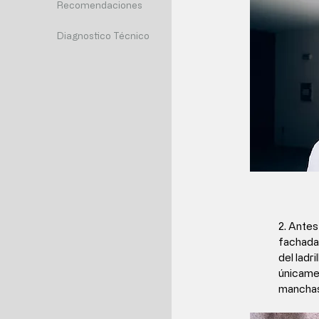
Recomendaciones
Diagnostico Técnico
2.
Antes 
fachada,
del ladr
únicame
manchas 