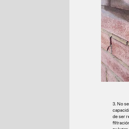
3. No se
capacida
de ser r
filtraci