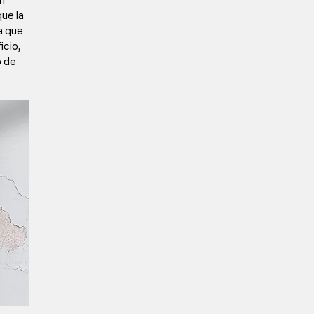
ue la 
a que 
cio, 
 de 